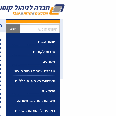
Ski
t
conten
ה
חיפוש
חופשי
ה
עמוד הבית
ה
ה
שירות לקוחות
ה
ה
ה
תקנונים
ה
ה
מגבלת עמלת ניהול חיצוני
ה
ה
הצבעות באסיפות כלליות
ה
ה
ה
השקעות
ה
ה
תשואות ומרכיבי תשואה
ה
ה
דמי ניהול והוצאות ישירות
ה