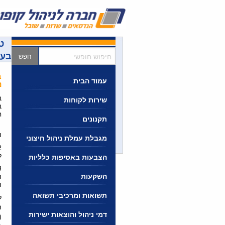
Ski
t
conten
ט
חיפוש
בעל
חופשי
ב
עמוד הבית
נ
ב
שירות לקוחות
ב
ח
תקנונים
ו
מגבלת עמלת ניהול חיצוני
ל
הצבעות באסיפות כלליות
השקעות
ה
תשואות ומרכיבי תשואה
ל
ה
דמי ניהול והוצאות ישירות
(