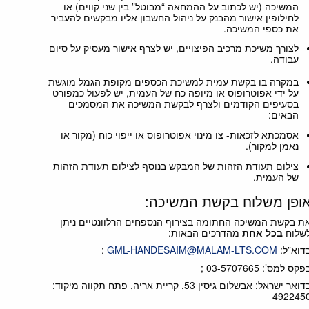
המשיכה (יש לכתוב על ההמחאה “מבוטל” בין שני קווים) או
לחילופין אישור מהבנק על ניהול החשבון אליו מבקשים להעביר
את כספי המשיכה.
לצורך משיכת מרכיב הפיצויים, יש לצרף אישור מעסיק על סיום
עבודה.
במקרה בו בקשת עמית למשיכת הכספים מקופת הגמל מוגשת
על ידי אפוטרופוס או מיופה כח של העמית, יש לפעול כמפורט
בסעיפים הקודמים ולצרף לבקשת המשיכה את המסמכים
הבאים:
אסמכתא לזכאות- צו מינוי אפוטרופוס או ייפוי כוח (מקור או
נאמן למקור).
צילום תעודת הזהות של המבקש בנוסף לצילום תעודת הזהות
של העמית.
ופן משלוח בקשת המשיכה:
ת בקשת המשיכה החתומה בצירוף הנספחים הרלוונטיים ניתן
שלוח
בכל אחת
מהדרכים הבאות:
דוא”ל:
GML-HANDESAIM@MALAM-LTS.COM
;
פקס למס’: 03-5707665 ;
בדואר ישראל: אבשלום גיסין 53, קריית אריה, פתח תקווה מיקוד:
492245