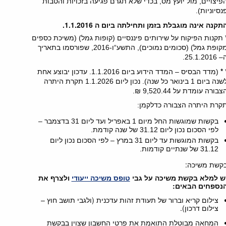
פיצויים
,
מול יועץ מס
,
בכדי שלא תגרם פגיעה בזכויות והטבות
נסיוניות
).
תקנה אינה מוגבלת בזמן ותחילתה ביום ה
1.1.2016.
תקנות הפיקוח על שירותים פיננסיים
(
קופות גמל
) (
משיכת כספים
קופת גמל
) (
סכומים נמוכים
),
התשע
“
ו
-2016,
שפורסמו בתאריך
– 25.1.2016.
* 
(
מדד הבסיס – המדד הידוע ביום
1.1.2016.
עדכון יבוצע אחת
שנה ביום
1
בינואר כל שנה
).
נכון ליום
1.1.2026
תקרת היתרה
צבורה עומדת על
9,520.44 ₪.
קרת היתרה הצבורה כדלקמן
:
בקשות שמוגשות החל מיום
1
באפריל ועד ליום
31
בדצמבר –
לפי הסכום נכון ליום
31.12
של שנה קודמת
.
בקשות המוגשות עד ליום
31
במרץ – לפי הסכום נכון ליום
31.12
של שנתיים קודמות
.
קשת משיכה:
ש למלא בקשת משיכה על גבי
טופס משיכה ייעודי
ולצרף את
נספחים הבאים:
צילום קריא וברור של תעודת זהות עדכנית (ולגבי תושב חוץ –
צילום דרכון).
המחאה מבוטלת התואמת את פרטי החשבון שצוין בבקשת