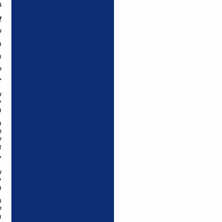
ב
ש
ש
ה
ת
ל
*
ש
₪
ת
כ
א
*
ש
₪
ת
ל