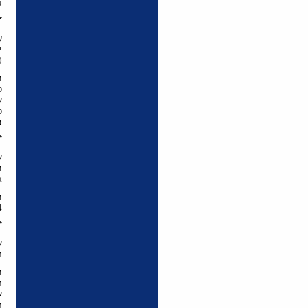
.
*
ש
י
,000
ת
כ
כ
מ
*
ש
ת
א
ת
4 ימי עסק
*
ש
ה
ת
ה
ה