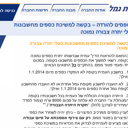
אודות החברה
מבנה החברה
חדשות החברה
כניסה לח
פסים להורדה – בקשה למשיכת כספים מחשבונות
י יתרה צבורה נמוכה
קשה למשיכת כספים מחשבונות בעלי יתרה צבורה
מוכה
התאם להוראות הדין* עמית שברשותו יתרת כספים נמוכה
קופה, רשאי למשוך את הכספים מחשבונו בקופה, בסכום
ד-פעמי פטור ממס, בהתקיים
כל
התנאים הבאים:
1. בחשבון העמית בקופה לא הופקדו כספים מיום 1.1.2014
אילך;
2. לא הועברו לחשבון מקופת גמל אחרת או לא הועברו מהחשבון
קופת גמל אחרת כספים מיום 1.1.2014 ואילך;
3. היתרה הצבורה הכוללת של העמית בכל חשבונותיו בקופה
המנוהלת ע”י החברה לא עלתה על סכום 8000 ש”ח (צמוד למדד
מחירים לצרכן) (להלן: “
תקרת היתרה הצבורה
“).**
עניין כספים ממרכיב הפיצויים – ניתן יהיה לשחרר את כספי
פיצויים בפטור ממס
,
רק עם צירוף אסמכתא על סיום עבודה
.
אנו מציעים לעמיתים לבדוק את הכדאיות במשיכת כספי